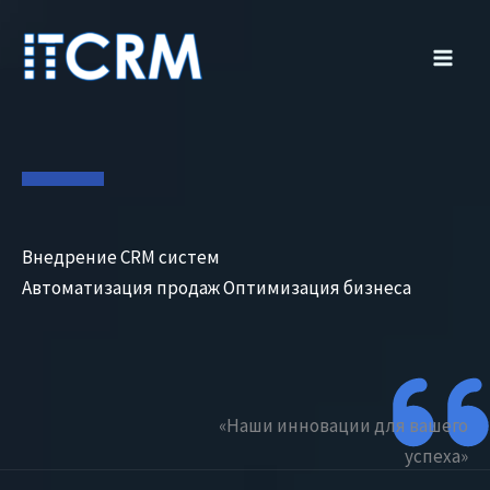
Перейти
к
содержимому
Your Attractive Heading
Внедрение CRM систем
Автоматизация продаж Оптимизация бизнеса
«Наши инновации для вашего
успеха»